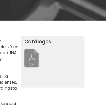
a
Catálogos
ializó en
dad. INA
y
s. La
cientes,
ra hasta
ibonacci