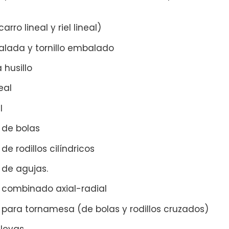
arro lineal y riel lineal)
lada y tornillo embalado
 husillo
eal
l
de bolas
e rodillos cilíndricos
de agujas.
combinado axial-radial
para tornamesa (de bolas y rodillos cruzados)