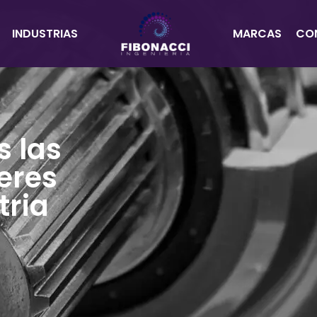
INDUSTRIAS
MARCAS
CO
 las
eres
tria