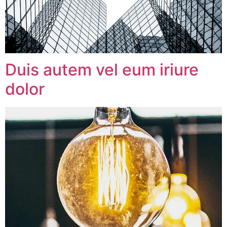
Duis autem vel eum iriure
dolor